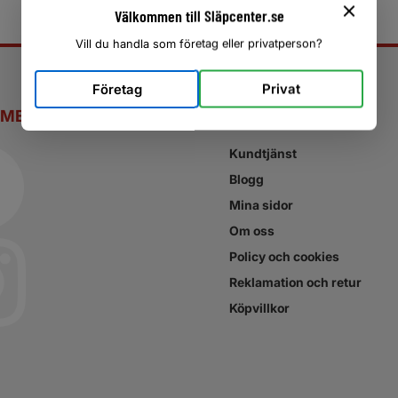
Välkommen till Släpcenter.se
Vill du handla som företag eller privatperson?
Företag
Privat
 MEDIER
SNABBLÄNKAR
Kundtjänst
Blogg
Mina sidor
Om oss
Policy och cookies
Reklamation och retur
Köpvillkor