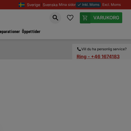
Sverige
Svenska
Mina sidor
Inkl. Moms
Excl. Moms
done
Favoriter
Kundvagn
reparationer
Öppettider
Vill du ha personlig service?
Ring - +46 1674183