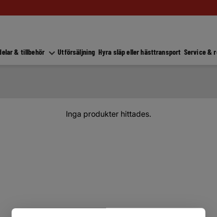
elar & tillbehör
Utförsäljning
Hyra släp eller hästtransport
Service & 
Inga produkter hittades.