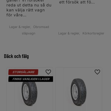
ett försök att fö...
reda ut detta nu så du
kan välja rätt vagn
för våre...
Lagar & regler
Obromsad
släpvagn
Lagar & regler
Körkortsregler
Däck och fälg
STORSÄLJARE
Lägg till i favoriter
Lägg til
FINNS VANLIGEN I LAGER