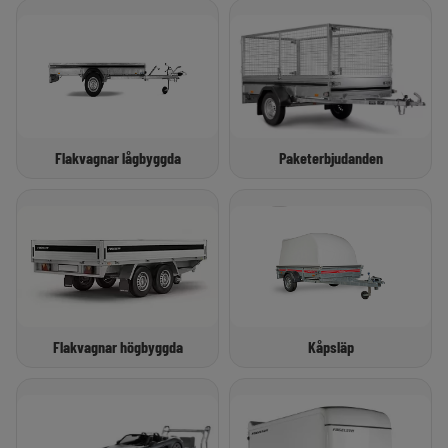
Flakvagnar lågbyggda
Paketerbjudanden
Flakvagnar högbyggda
Kåpsläp