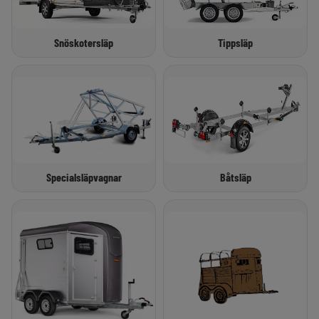
Snöskotersläp
Tippsläp
Specialsläpvagnar
Båtsläp