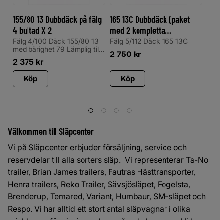
155/80 13 Dubbdäck på fälg
165 13C Dubbdäck (paket
165
4 bultad X 2
med 2 kompletta
med
vinterdäck)
vin
Fälg 4/100 Däck 155/80 13
Fälg 5/112 Däck 165 13C
Fäl
med bärighet 79 Lämplig till
2 750
kr
5 
obromsade lättare vagnar
2 375
kr
Köp
Köp
Välkommen till Släpcenter
Vi på Släpcenter erbjuder försäljning, service och
reservdelar till alla sorters släp. Vi representerar Ta-No
trailer, Brian James trailers, Fautras Hästtransporter,
Henra trailers, Reko Trailer, Sävsjösläpet, Fogelsta,
Brenderup, Temared, Variant, Humbaur, SM-släpet och
Respo. Vi har alltid ett stort antal släpvagnar i olika