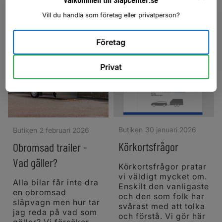
Teknik & service
13 polig
Vill du handla som företag eller privatperson?
Teknik & service
Däckstryck
släpvagnskontakt
Företag
Privat
Butiken
30 januari 2026
Butiken
2 februari 2026
Körkortsfrågor
Obromsad trailer -
Vad gäller?
Körkortsfrågor pratar
vi väldigt mycket om.
Alla bilar får inte dra
Enskilt den vanligaste
en obromsad
och den som folk har
släpvagn men hur tar
svårast med att tolka
jag reda på vad som
och förstå. Vi gör här
gäller? Vi försöker