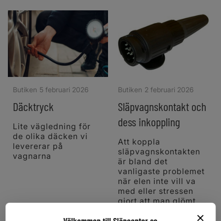
och körkort, 1100-1600kg.
släpvagn för anläggnings-
Mycket bra hästsläp för
eller byggarbete, med låg
pengarna!
tyngdpunkt för högre
säkerhet och stabila
köregenskaper. D-serien är
ett pålitligt val vid transport
av småmaskiner och smidig
vid lastning och lossning.
Vagnen på bilden kan vara
extrautrustad.
Butiken
5 februari 2026
Butiken
2 februari 2026
Däcktryck
Släpvagnskontakt och
dess inkoppling
Lite vägledning för
de olika däcken vi
Att koppla
levererar på
släpvagnskontakten
vagnarna
är bland det
vanligaste problemet
när elen inte vill va
med eller stressen
gjort att man glömt
koppla bort elen.
Välkommen till Släpcenter.se