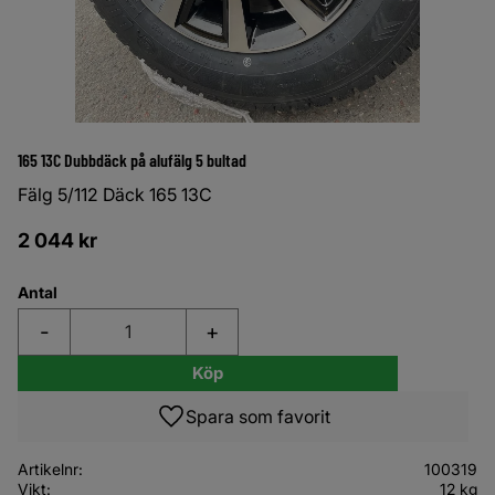
165 13C Dubbdäck på alufälg 5 bultad
Fälg 5/112 Däck 165 13C
2 044
kr
Antal
-
+
Köp
Lägg till i favoriter
Artikelnr
100319
Vikt
12 kg