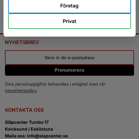
Företag
Privat
NYHETSBREV
Prenumerera
Dina personuppgifter behandlas i enlighet med vår
integritetspolicy
.
KONTAKTA OSS
Släpcenter Tumbo 17
Kvicksund / Eskilstuna
Maila oss: info@slapcenter.se