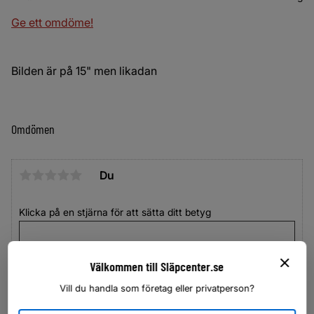
Ge ett omdöme!
Bilden är på 15" men likadan
Omdömen
Du
Klicka på en stjärna för att sätta ditt betyg
Välkommen till Släpcenter.se
Vill du handla som företag eller privatperson?