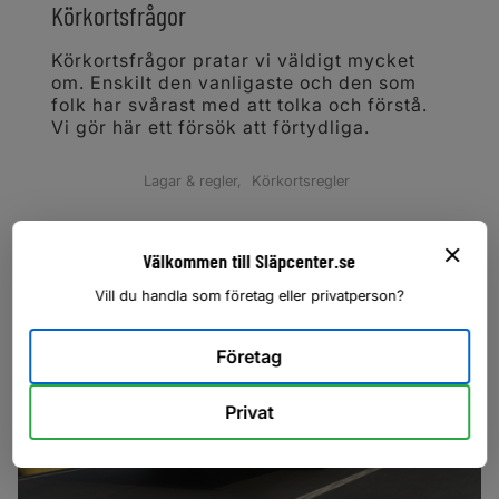
Körkortsfrågor
Körkortsfrågor pratar vi väldigt mycket
om. Enskilt den vanligaste och den som
folk har svårast med att tolka och förstå.
Vi gör här ett försök att förtydliga.
Lagar & regler
Körkortsregler
Välkommen till Släpcenter.se
Vill du handla som företag eller privatperson?
Företag
Privat