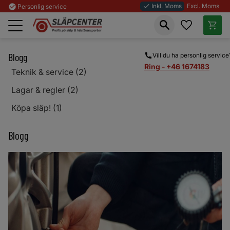
Inkl. Moms
Excl. Moms
check_circle
Personlig service
done
Favoriter
Kundva
Meny
Blogg
Vill du ha personlig service
Ring - +46 1674183
Teknik & service (2)
Lagar & regler (2)
Köpa släp! (1)
Blogg