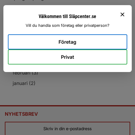
Obromsad släpvagn
Välkommen till Släpcenter.se
Körkortsregler
Vill du handla som företag eller privatperson?
Köpa nytt släp
Däckstryck
Företag
Arkiv
Privat
2026
februari (3)
januari (2)
NYHETSBREV