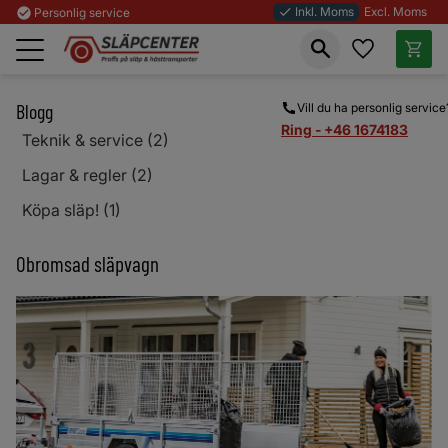
Inkl. Moms
Excl. Moms
check_circle
Personlig service
done
Favoriter
Kundva
Meny
Blogg
Vill du ha personlig service
Ring - +46 1674183
Teknik & service (2)
Lagar & regler (2)
Köpa släp! (1)
Obromsad släpvagn