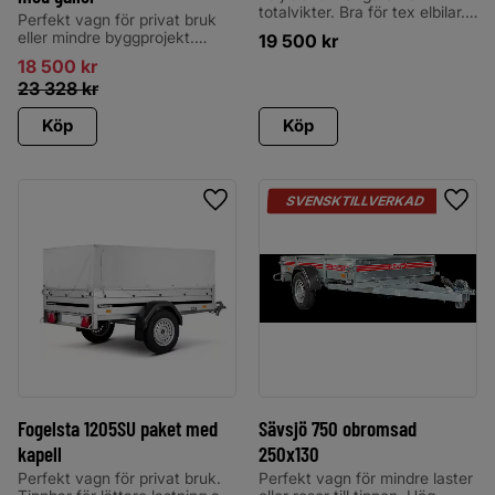
totalvikter. Bra för tex elbilar.
Perfekt vagn för privat bruk
Hållbar och mycket kraftigt
eller mindre byggprojekt.
19 500
kr
byggd vagn för de lite tuffare
Vagnen har hela kraftiga
18 500
kr
uppdragen. Smidig vagn med
dragbalkar och är svetsad i
praktiskt flakmått för både
23 328
kr
fram- och bakstam.
Proffs &amp; hobby.
Köp
Köp
SVENSKTILLVERKAD
Lägg till i favoriter
Lägg 
Fogelsta 1205SU paket med
Sävsjö 750 obromsad
kapell
250x130
Perfekt vagn för privat bruk.
Perfekt vagn för mindre laster