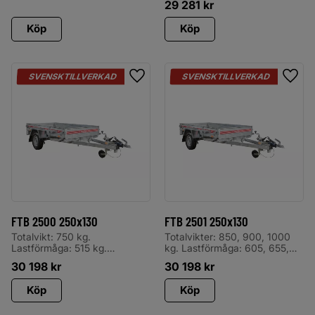
29 281
kr
lämmar fram och bak. Reko
har 5 svetsade balkar under
flaket, troligen kraftigast på
Köp
Köp
marknaden.
SVENSKTILLVERKAD
SVENSKTILLVERKAD
Lägg till i favoriter
Lägg 
FTB 2500 250x130
FTB 2501 250x130
Totalvikt: 750 kg.
Totalvikter: 850, 900, 1000
Lastförmåga: 515 kg.
kg. Lastförmåga: 605, 655,
Levereras med odämpad tipp,
755 kg. Levereras med
30 198
kr
30 198
kr
spiralkabel, stödhjul, invändiga
odämpad tipp, spiralkabel,
surrningsöglor CE-märkta,
stödhjul, invändiga
Köp
Köp
utvändiga bindkrokar, 5-
surrningsöglor CE-märkta,
bultsfälgar samt plåtskärmar
utvändiga bindkrokar, 5-