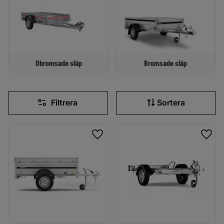
Obromsade släp
Bromsade släp
Filtrera
Sortera
Lägg till i favoriter
Lägg 