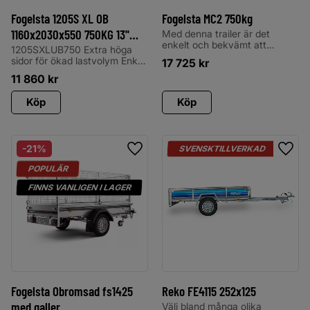
Fogelsta 1205S XL OB
Fogelsta MC2 750kg
1160x2030x550 750KG 13''
Med denna trailer är det
enkelt och bekvämt att
TIPP 18-
1205SXLUB750 Extra höga
transportera alla sorters
sidor för ökad lastvolym Enkel
17 725
kr
motorcyklar och mopeder.
förankring av last
11 860
kr
Vagnarna har hög säkerhet
Öppningsbar bakpanel
med smart fastsurrning. Låg
uppkörningsvinkel, utmärkta
Köp
Köp
köregenskaper och flyttbar
uppkörningsramp. Vagnen på
bilden kan vara extrautrustad.
21
%
SVENSKTILLVERKAD
Lägg till i favoriter
Lägg 
POPULÄR
FINNS VANLIGEN I LAGER
Fogelsta Obromsad fs1425
Reko FE4115 252x125
med galler
Välj bland många olika