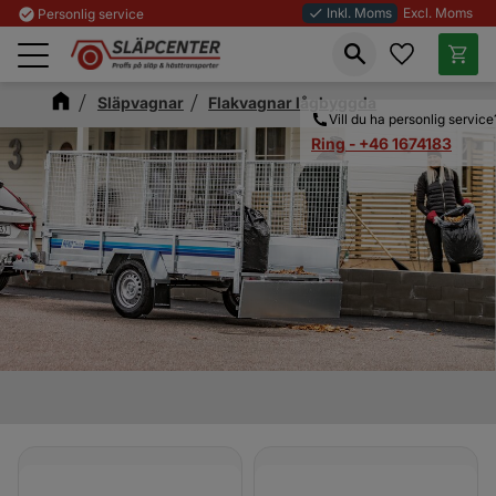
Inkl. Moms
Excl. Moms
check_circle
Personlig service
done
Favoriter
Kundva
Meny
Släpvagnar
Flakvagnar lågbyggda
Vill du ha personlig service
Ring - +46 1674183