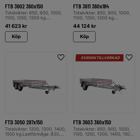
FTB 3602 360x150
FTB 3611 360x184
Totalvikter: 850, 900, 1000,
Totalvikter: 850, 900, 1000,
1100, 1250, 1300 kg.
1100, 1250, 1300 kg.
Lastförmåga: 535, 585, 685,
Lastförmåga: 480, 530,
41 623
kr
44 124
kr
785, 935, 985 kg. Levereras
630730, 880, 930 kg.
med odämpad tipp,
Levereras med odämpad tipp,
Köp
Köp
spiralkabel, stödhjul, invändiga
spiralkabel, stödhjul, invändiga
surrningsöglor CE-märkta,
surrningsöglor CE-märkta,
utvändiga bindkrokar, 5-
utvändiga bindkrokar, 5-
bultsfälgar samt plåtskärmar
bultsfälgar samt plåtskärmar
med avbärare
med avbärare
SVENSKTILLVERKAD
Lägg till i favoriter
Lägg 
FTD 3050 297x150
FTB 3603 360x150
Totalvikter: 1200, 1300, 1400,
Totalvikter: 850, 900, 1000,
1500 kg.Lastförmåga: 830,
1100, 1250, 1300, 1400, 1500
930, 1030, 1130 kg.Levereras
kg. Lastförmåga: 525, 575,