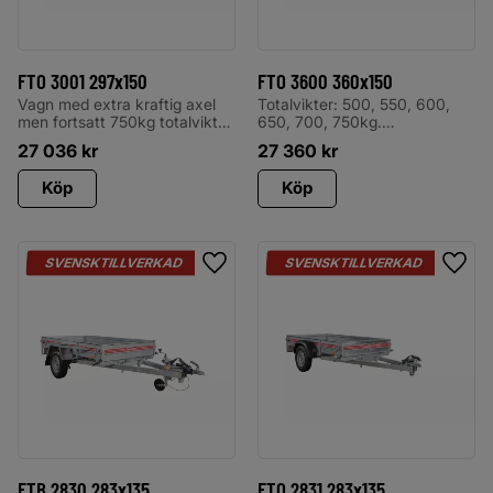
FTO 3001 297x150
FTO 3600 360x150
Vagn med extra kraftig axel
Totalvikter: 500, 550, 600,
men fortsatt 750kg totalvikt
650, 700, 750kg.
och obromsad för dig som
Lastförmåga: 255, 305, 355,
27 036
kr
27 360
kr
ibland lastar lite mer än man
405,455,505 kg. Levereras
kanske ska
med odämpad tipp,
Köp
Köp
spiralkabel, stödhjul, invändiga
surrningsöglor CE-märkta,
utvändiga bindkrokar, 5-
bultsfälgar samt plastskärmar
SVENSKTILLVERKAD
SVENSKTILLVERKAD
Lägg till i favoriter
Lägg 
FTB 2830 283x135
FTO 2831 283x135