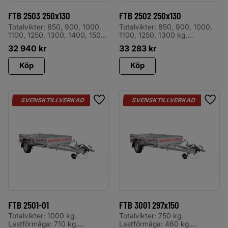
FTB 2503 250x130
FTB 2502 250x130
Totalvikter: 850, 900, 1000,
Totalvikter: 850, 900, 1000,
1100, 1250, 1300, 1400, 1500
1100, 1250, 1300 kg.
kg. Lastförmåga: 570, 620,
Lastförmåga: 580, 630, 730,
32 940
kr
33 283
kr
720, 820, 970, 1020, 1120,
830, 980, 1030 kg. Levereras
1220 kg. Levereras med
med odämpad tipp,
Köp
Köp
odämpad tipp, spiralkabel,
spiralkabel, stödhjul, invändiga
stödhjul, invändiga
surrningsöglor CE-märkta,
surrningsöglor CE-märkta,
utvändiga bindkrokar, 5-
utvändiga bindkrokar, 5-
bultsfälgar, samt plåtskärmar
bultsfälgar, samt plåtskärmar
med avbärare
SVENSKTILLVERKAD
SVENSKTILLVERKAD
Lägg till i favoriter
Lägg 
med avbärare
FTB 2501-01
FTB 3001 297x150
Totalvikter: 1000 kg.
Totalvikter: 750 kg.
Lastförmåga: 710 kg.
Lastförmåga: 460 kg.