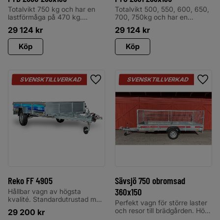
Totalvikt 750 kg och har en
Totalvikt 500, 550, 600, 650,
lastförmåga på 470 kg.
700, 750kg och har en
Levereras med odämpad tipp,
lastförmåga på 275, 325, 375,
29 124
kr
29 124
kr
spiralkabel, stödhjul, invändiga
425, 475, 525 kg. Levereras
surrningsöglor CE-märkta,
med odämpad tipp,
Köp
Köp
utvändiga bindkrokar, 5-
spiralkabel, stödhjul, invändiga
bultsfälgar, samt plåtskärmar
surrningsöglor CE-märkta,
med avbärare.
utvändiga bindkrokar, 5-
bultsfälgar, samt plåtskärmar
med avbärare
SVENSKTILLVERKAD
SVENSKTILLVERKAD
Lägg till i favoriter
Lägg 
Reko FF 4905
Sävsjö 750 obromsad
360x150
Hållbar vagn av högsta
kvalité. Standardutrustad med
Perfekt vagn för större laster
tippfunktion. Invändiga
och resor till brädgården. Hög
29 200
kr
surrningsöglor och fällbara
kvalité OBS galler är tillval