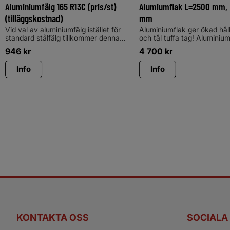
Aluminiumfälg 165 R13C (pris/st)
Alumiumflak L=2500 mm,
(tilläggskostnad)
mm
Vid val av aluminiumfälg istället för
Aluminiumflak ger ökad hål
standard stålfälg tillkommer denna
och tål tuffa tag! Aluminium
kostnadVid val av aluminiumfälg
ökad hållbarhet och tål tuff
946
kr
4 700
kr
istället för standard stålfälg
tillkommer denna kostnad
Info
Info
KONTAKTA OSS
SOCIALA