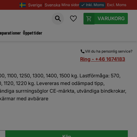
Sverige
Svenska
Mina sidor
Inkl. Moms
Excl. Moms
done
Favoriter
Kundvagn
reparationer
Öppettider
Vill du ha personlig service?
Ring - +46 1674183
000, 1100, 1250, 1300, 1400, 1500 kg. Lastförmåga: 570,
0, 1120, 1220 kg. Levereras med odämpad tipp,
nvändiga surrningsöglor CE-märkta, utvändiga bindkrokar,
tskärmar med avbärare
Köp