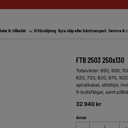
elar & tillbehör
Utförsäljning
Hyra släp eller hästtransport
Service & 
FTB 2503 250x130
Totalvikter: 850, 900, 1
620, 720, 820, 970, 102
spiralkabel, stödhjul, i
5-bultsfälgar, samt plå
32 940
kr
Antal
-
+