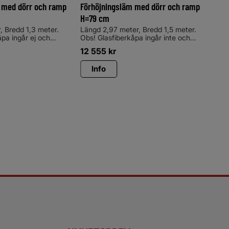
 med dörr och ramp
Förhöjningsläm med dörr och ramp
H=79 cm
Vid 
vinte
, Bredd 1,3 meter.
Längd 2,97 meter, Bredd 1,5 meter.
somm
åpa ingår ej och
Obs! Glasfiberkåpa ingår inte och
28
kost
måste köpas separatFörhöjningsläm.
12 555
kr
nord
ingsläm. 63 cm hög.
79 cm hög. Ökar lastvolymen och
för 
n och har dörr och
har dörr och ramp baktill, vilket
kost
Info
I
ket underlättar
underlättar lastning och lossning.
ning. Tillverkad i
Tillverkad i galvaniserat stål Obs!
ål Obs! Vagnen på
Vagnen på bilden är extrautrustad
utrustad med en
med en AERO kåpa H=75 cm.
5 cm.