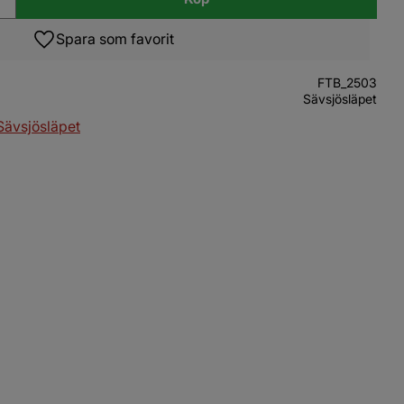
Lägg till i favoriter
FTB_2503
Sävsjösläpet
 Sävsjösläpet