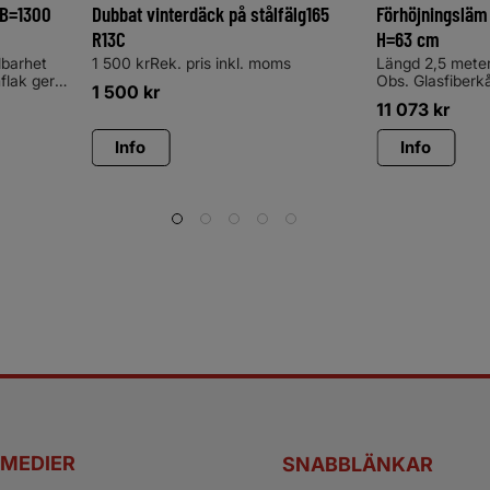
 B=1300
Dubbat vinterdäck på stålfälg165
Förhöjningsläm
R13C
H=63 cm
lbarhet
1 500 krRek. pris inkl. moms
Längd 2,5 meter
flak ger
Obs. Glasfiberk
1 500
kr
a tag!
måste köpas till
11 073
kr
separatFörhöjn
Ökar lastvolyme
Info
Info
ramp baktill, vil
lastning och loss
galvaniserat st
bilden är extra
AERO kåpa H=7
 MEDIER
SNABBLÄNKAR