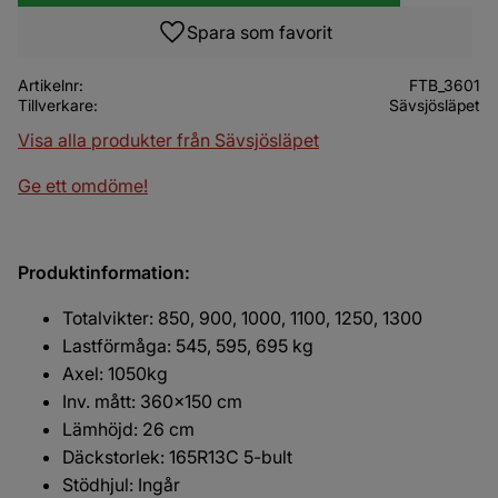
Lägg till i favoriter
Artikelnr
FTB_3601
Tillverkare
Sävsjösläpet
Visa alla produkter från Sävsjösläpet
Ge ett omdöme!
Produktinformation:
Totalvikter: 850, 900, 1000, 1100, 1250, 1300
Lastförmåga: 545, 595, 695 kg
Axel: 1050kg
Inv. mått: 360x150 cm
Lämhöjd: 26 cm
Däckstorlek: 165R13C 5-bult
Stödhjul: Ingår