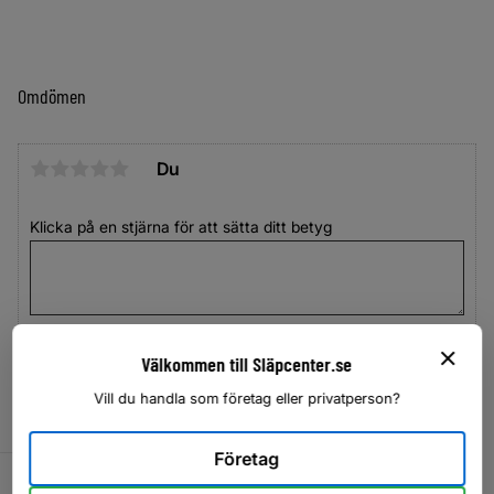
Omdömen
Du
Klicka på en stjärna för att sätta ditt betyg
Välkommen till Släpcenter.se
Vill du handla som företag eller privatperson?
Företag
Lägg till i favoriter
Lägg til