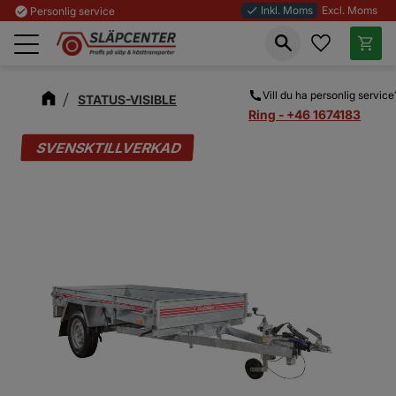
Inkl. Moms
Excl. Moms
check_circle
Personlig service
done
Favoriter
Kundva
Meny
Vill du ha personlig service
STATUS-VISIBLE
Ring - +46 1674183
SVENSKTILLVERKAD