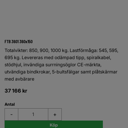
FTB 3601 360x150
Totalvikter: 850, 900, 1000 kg. Lastförmåga: 545, 595,
695 kg. Levereras med odämpad tipp, spiralkabel,
stödhjul, invändiga surrningsöglor CE-märkta,
utvändiga bindkrokar, 5-bultsfälgar samt plåtskärmar
med avbärare
37 166
kr
Antal
-
+
Köp