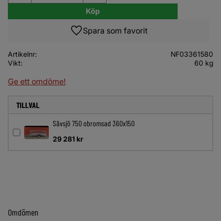
Köp
Lägg till i favoriter
Artikelnr
NF03361580
Vikt
60 kg
Ge ett omdöme!
TILLVAL
Sävsjö 750 obromsad 360x150
29 281
kr
Omdömen