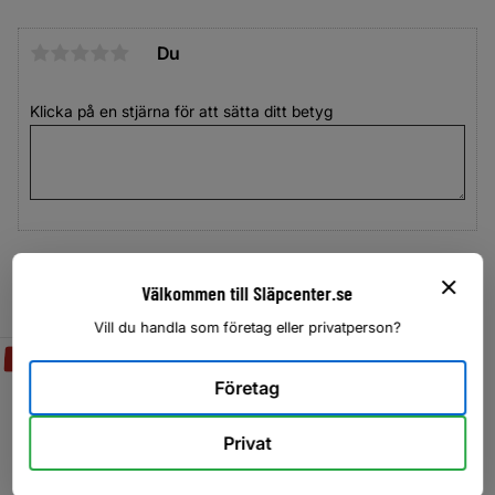
Du
Klicka på en stjärna för att sätta ditt betyg
Välkommen till Släpcenter.se
Vill du handla som företag eller privatperson?
SVENSKTILLVERKAD
SVENSKTILLVERKAD
Lägg till i favoriter
Lägg til
Företag
Privat