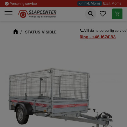
Inkl. Moms
Excl. Moms
check_circle
Personlig service
done
Favoriter
Kundva
Meny
Vill du ha personlig service
STATUS-VISIBLE
Ring - +46 1674183