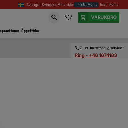
Sverige
Svenska
Mina sidor
Inkl. Moms
Excl. Moms
done
Favoriter
Kundvagn
reparationer
Öppettider
Vill du ha personlig service?
Ring - +46 1674183