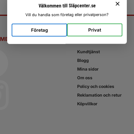
Välkommen till Släpcenter.se
Vill du handla som företag eller privatperson?
Företag
Privat
 MEDIER
SNABBLÄNKAR
Kundtjänst
Blogg
Mina sidor
Om oss
Policy och cookies
Reklamation och retur
Köpvillkor