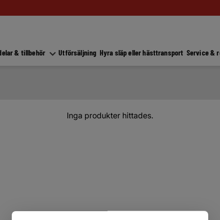
elar & tillbehör
Utförsäljning
Hyra släp eller hästtransport
Service & 
Inga produkter hittades.