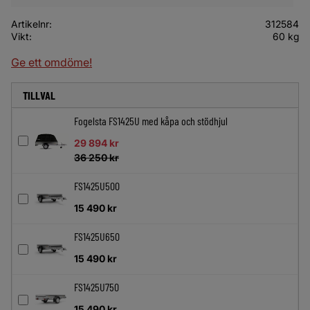
Artikelnr
312584
Vikt
60 kg
Ge ett omdöme!
TILLVAL
Fogelsta FS1425U med kåpa och stödhjul
29 894
kr
36 250
kr
FS1425U500
15 490
kr
FS1425U650
15 490
kr
FS1425U750
15 490
kr