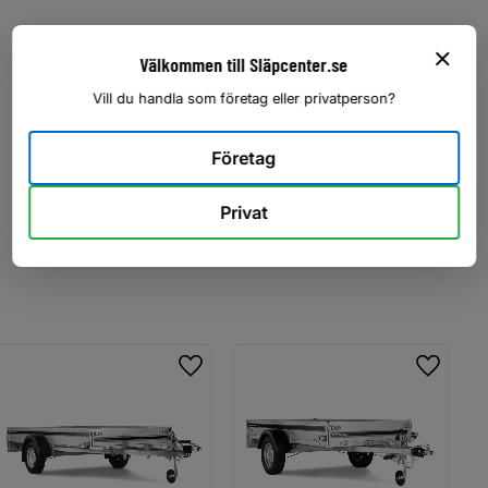
Välkommen till Släpcenter.se
Du
Vill du handla som företag eller privatperson?
Klicka på en stjärna för att sätta ditt betyg
Företag
Privat
Lägg till i favoriter
Lägg til