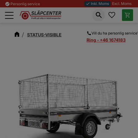
Inkl. Moms
Excl. Moms
check_circle
Personlig service
done
Favoriter
Kundva
Meny
Vill du ha personlig service
STATUS-VISIBLE
Ring - +46 1674183