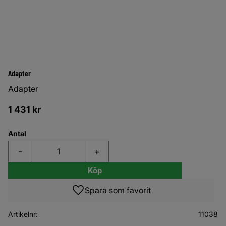
Adapter
Adapter
1 431
kr
Antal
-
+
Köp
Lägg till i favoriter
Artikelnr
11038