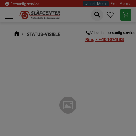
Inkl. Moms
Excl. Moms
check_circle
Personlig service
done
Favoriter
Kundva
Meny
Vill du ha personlig service
STATUS-VISIBLE
Ring - +46 1674183