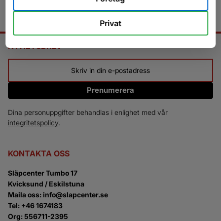
Privat
NYHETSBREV
Prenumerera
Dina personuppgifter behandlas i enlighet med vår
integritetspolicy
.
KONTAKTA OSS
Släpcenter Tumbo 17
Kvicksund / Eskilstuna
Maila oss: info@slapcenter.se
Tel: +46 1674183
Org: 556711-2395