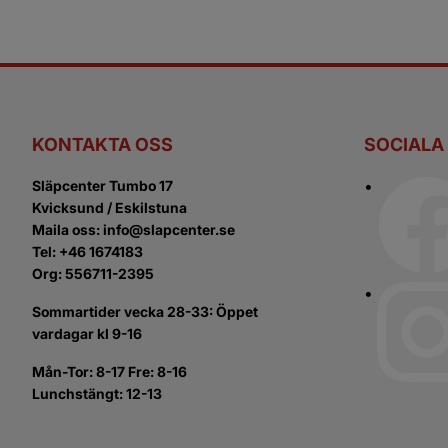
KONTAKTA OSS
SOCIALA
Släpcenter Tumbo 17
Kvicksund / Eskilstuna
Maila oss: info@slapcenter.se
Tel: +46 1674183
Org: 556711-2395
Sommartider vecka 28-33: Öppet
vardagar kl 9-16
Mån-Tor: 8-17 Fre: 8-16
Lunchstängt: 12-13