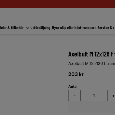
elar & tillbehör
Utförsäljning
Hyra släp eller hästtransport
Service & 
Axelbult M 12x126 
Axelbult M 12x126 f tr
203
kr
Antal
-
+