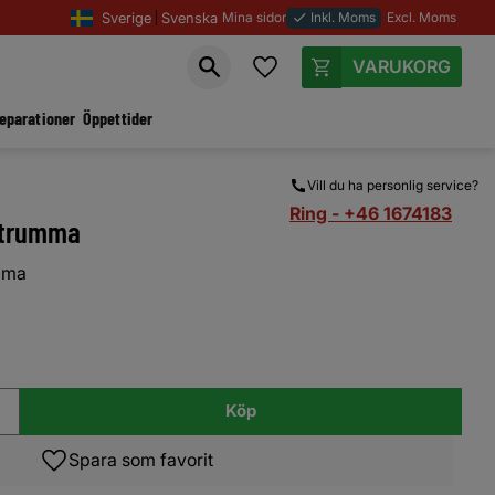
Sverige
Svenska
Mina sidor
Inkl. Moms
Excl. Moms
done
Favoriter
Kundvagn
reparationer
Öppettider
Vill du ha personlig service?
Ring - +46 1674183
f trumma
umma
Köp
Lägg till i favoriter