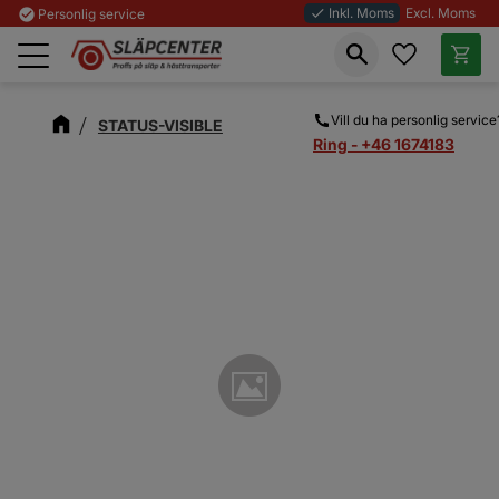
Inkl. Moms
Excl. Moms
check_circle
Personlig service
done
Favoriter
Kundva
Meny
Vill du ha personlig service
STATUS-VISIBLE
Ring - +46 1674183