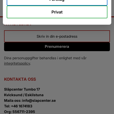
Privat
NYHETSBREV
Prenumerera
Dina personuppgifter behandlas i enlighet med vår
integritetspolicy
.
KONTAKTA OSS
Släpcenter Tumbo 17
Kvicksund / Eskilstuna
Maila oss: info@slapcenter.se
Tel: +46 1674183
Org: 556711-2395