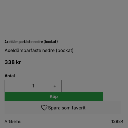
Axeldämparfäste nedre (bockat)
Axeldämparfäste nedre (bockat)
338
kr
Antal
-
+
Köp
Lägg till i favoriter
Artikelnr
13984