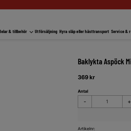
elar & tillbehör
Utförsäljning
Hyra släp eller hästtransport
Service & 
Baklykta Aspöck M
369
kr
Antal
-
+
Artikelnr