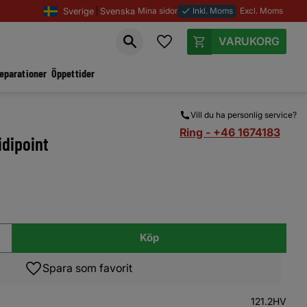
Sverige
Svenska
Mina sidor
Inkl. Moms
Excl. Moms
done
Favoriter
Kundvagn
reparationer
Öppettider
Vill du ha personlig service?
Ring - +46 1674183
idipoint
Köp
Lägg till i favoriter
121.2HV