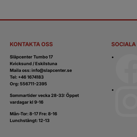
KONTAKTA OSS
SOCIALA
Släpcenter Tumbo 17
Kvicksund / Eskilstuna
Maila oss: info@slapcenter.se
Tel: +46 1674183
Org: 556711-2395
Sommartider vecka 28-33: Öppet
vardagar kl 9-16
Mån-Tor: 8-17 Fre: 8-16
Lunchstängt: 12-13