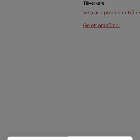
Tillverkare
Visa alla produkter från
Ge ett omdöme!