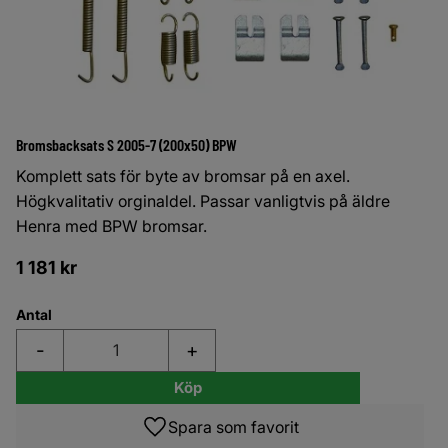
Bromsbacksats S 2005-7 (200x50) BPW
Komplett sats för byte av bromsar på en axel.
Högkvalitativ orginaldel. Passar vanligtvis på äldre
Henra med BPW bromsar.
1 181
kr
Antal
-
+
Köp
Lägg till i favoriter