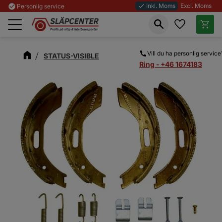
Inkl. Moms
Excl. Moms
check_circle
Personlig service
done
Favoriter
Kundva
Meny
Vill du ha personlig service
STATUS-VISIBLE
Ring - +46 1674183