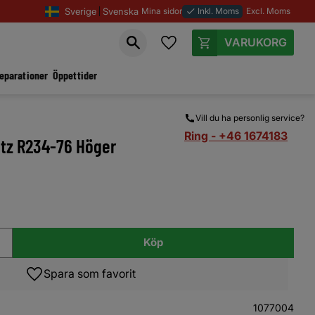
Sverige
Svenska
Mina sidor
Inkl. Moms
Excl. Moms
done
Favoriter
Kundvagn
reparationer
Öppettider
Vill du ha personlig service?
Ring - +46 1674183
itz R234-76 Höger
Köp
Lägg till i favoriter
1077004