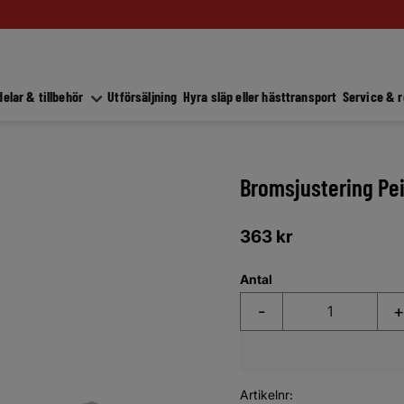
elar & tillbehör
Utförsäljning
Hyra släp eller hästtransport
Service & 
Bromsjustering Pe
363
kr
Antal
-
+
Artikelnr