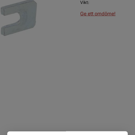
Vikt
Ge ett omdöme!