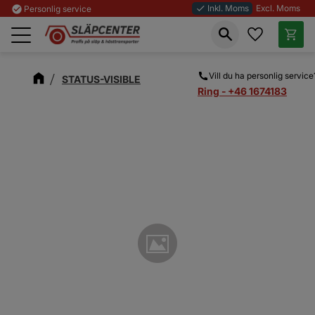
Inkl. Moms
Excl. Moms
check_circle
Personlig service
done
Favoriter
Kundva
Meny
Vill du ha personlig service
STATUS-VISIBLE
Ring - +46 1674183