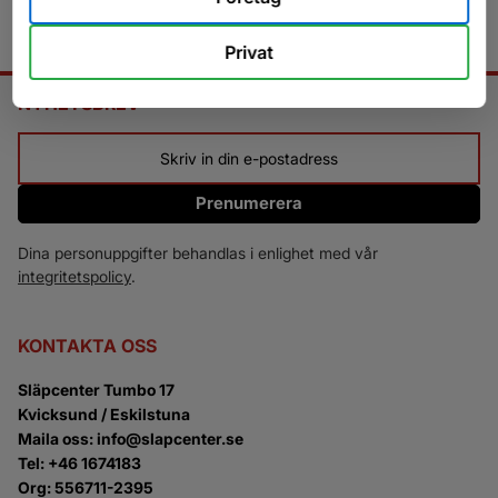
Privat
NYHETSBREV
Prenumerera
Dina personuppgifter behandlas i enlighet med vår
integritetspolicy
.
KONTAKTA OSS
Släpcenter Tumbo 17
Kvicksund / Eskilstuna
Maila oss: info@slapcenter.se
Tel: +46 1674183
Org: 556711-2395