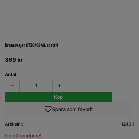
Bromsvajer 0730/0940, rostfri
369
kr
Antal
-
+
Köp
Lägg till i favoriter
Artikelnr
1240.1
Ge ett omdöme!