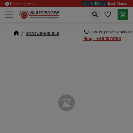
Inkl. Moms
Excl. Moms
check_circle
Personlig service
done
Favoriter
Kundva
Meny
Vill du ha personlig service
STATUS-VISIBLE
Ring - +46 1674183