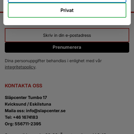
Privat
NYHETSBREV
Prenumerera
Dina personuppgifter behandlas i enlighet med vår
integritetspolicy
.
KONTAKTA OSS
Släpcenter Tumbo 17
Kvicksund / Eskilstuna
Maila oss: info@slapcenter.se
Tel: +46 1674183
Org: 556711-2395