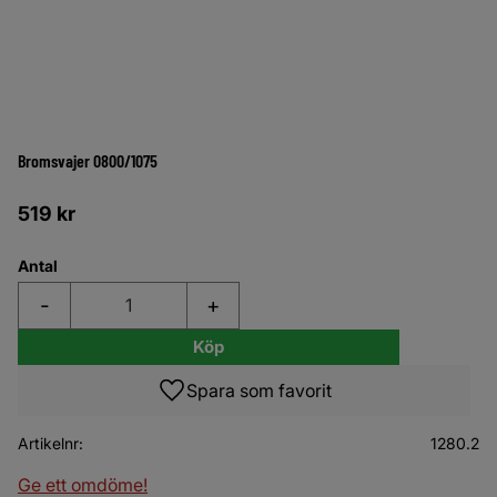
Bromsvajer 0800/1075
519
kr
Antal
-
+
Köp
Lägg till i favoriter
Artikelnr
1280.2
Ge ett omdöme!