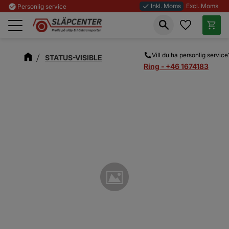
Inkl. Moms
Excl. Moms
check_circle
Personlig service
done
Favoriter
Kundva
Meny
Vill du ha personlig service
STATUS-VISIBLE
Ring - +46 1674183