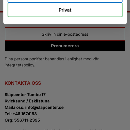
Privat
NYHETSBREV
Prenumerera
Dina personuppgifter behandlas i enlighet med vår
integritetspolicy
.
KONTAKTA OSS
Släpcenter Tumbo 17
Kvicksund / Eskilstuna
Maila oss: info@slapcenter.se
Tel: +46 1674183
Org: 556711-2395