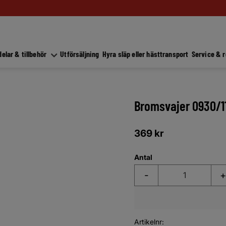
elar & tillbehör
Utförsäljning
Hyra släp eller hästtransport
Service & 
Bromsvajer 0930/11
369
kr
Antal
-
+
Artikelnr