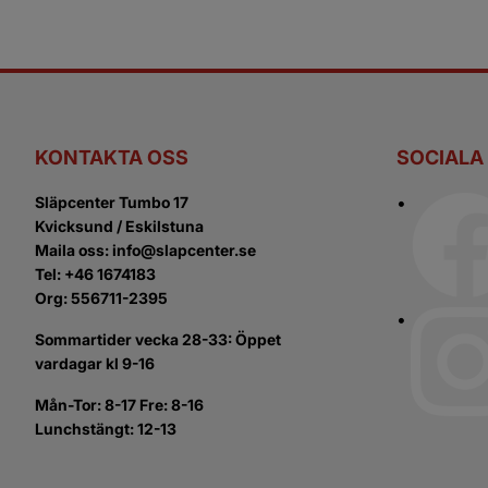
KONTAKTA OSS
SOCIALA
Släpcenter Tumbo 17
Kvicksund / Eskilstuna
Maila oss: info@slapcenter.se
Tel: +46 1674183
Org: 556711-2395
Sommartider vecka 28-33: Öppet
vardagar kl 9-16
Mån-Tor: 8-17 Fre: 8-16
Lunchstängt: 12-13