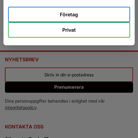
Företag
Privat
NYHETSBREV
Prenumerera
Dina personuppgifter behandlas i enlighet med vår
integritetspolicy
.
KONTAKTA OSS