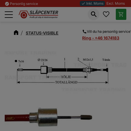
Inkl. Moms
Excl. Moms
check_circle
Personlig service
done
Favoriter
Kundva
Meny
Vill du ha personlig service
STATUS-VISIBLE
Ring - +46 1674183