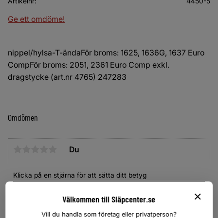
Artikelnr
4450-5
Ge ett omdöme!
nippel/hylsa-T-ändaFör broms: 1625, 1636G, 1637 Euro
CompFör broms: 2051, 2361 Euro Comp exkl.
dragstycke (art.nr 4765) 247283
Omdömen
Du
Klicka på en stjärna för att sätta ditt betyg
Välkommen till Släpcenter.se
Vill du handla som företag eller privatperson?