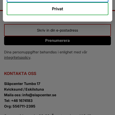
Privat
NYHETSBREV
Prenumerera
Dina personuppgifter behandlas i enlighet med vår
integritetspolicy
.
KONTAKTA OSS
Släpcenter Tumbo 17
Kvicksund / Eskilstuna
Maila oss: info@slapcenter.se
Tel: +46 1674183
Org: 556711-2395