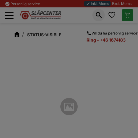
Inkl. Moms
Excl. Moms
check_circle
Personlig service
done
Favoriter
Kundva
Meny
Vill du ha personlig service
STATUS-VISIBLE
Ring - +46 1674183