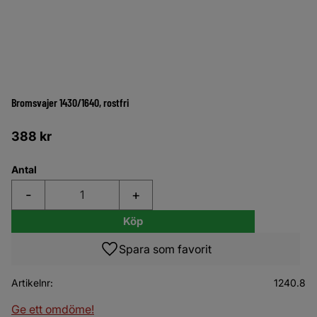
Bromsvajer 1430/1640, rostfri
388
kr
Antal
-
+
Köp
Lägg till i favoriter
Artikelnr
1240.8
Ge ett omdöme!