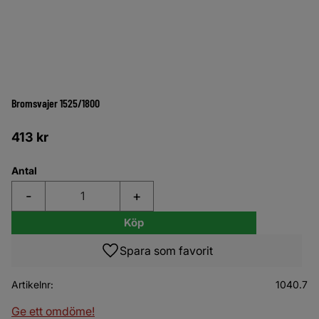
Bromsvajer 1525/1800
413
kr
Antal
-
+
Köp
Lägg till i favoriter
Artikelnr
1040.7
Ge ett omdöme!