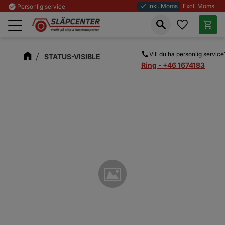
Inkl. Moms
Excl. Moms
check_circle
Personlig service
done
Favoriter
Kundva
Meny
Vill du ha personlig service
STATUS-VISIBLE
Ring - +46 1674183