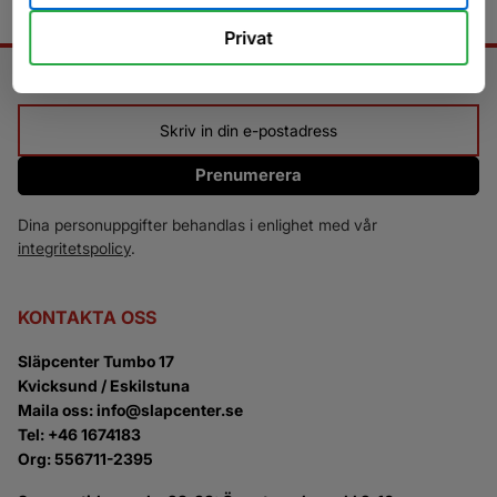
Privat
NYHETSBREV
Prenumerera
Dina personuppgifter behandlas i enlighet med vår
integritetspolicy
.
KONTAKTA OSS
Släpcenter Tumbo 17
Kvicksund / Eskilstuna
Maila oss: info@slapcenter.se
Tel: +46 1674183
Org: 556711-2395