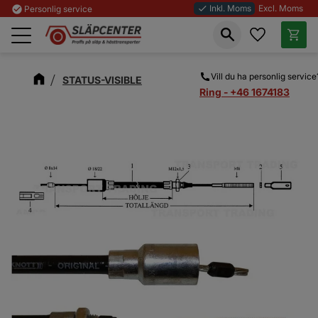
Inkl. Moms
Excl. Moms
check_circle
Personlig service
done
Favoriter
Kundva
Meny
Vill du ha personlig service
STATUS-VISIBLE
Ring - +46 1674183