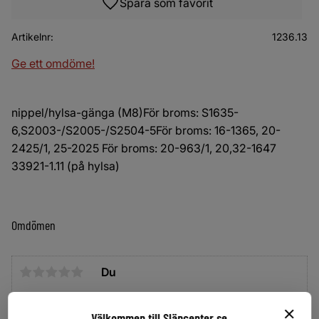
Lägg till i favoriter
Artikelnr
1236.13
Ge ett omdöme!
nippel/hylsa-gänga (M8)För broms: S1635-
6,S2003-/S2005-/S2504-5För broms: 16-1365, 20-
2425/1, 25-2025 För broms: 20-963/1, 20,32-1647
33921-1.11 (på hylsa)
Omdömen
Du
Klicka på en stjärna för att sätta ditt betyg
Välkommen till Släpcenter.se