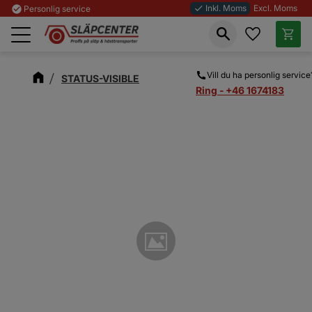
Inkl. Moms
Excl. Moms
check_circle
Personlig service
done
Favoriter
Kundva
Meny
Vill du ha personlig service
STATUS-VISIBLE
Ring - +46 1674183