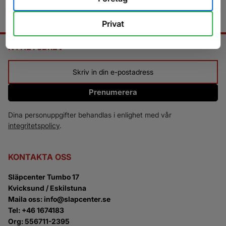
Privat
NYHETSBREV
Prenumerera
Dina personuppgifter behandlas i enlighet med vår
integritetspolicy
.
KONTAKTA OSS
Släpcenter Tumbo 17
Kvicksund / Eskilstuna
Maila oss: info@slapcenter.se
Tel: +46 1674183
Org: 556711-2395