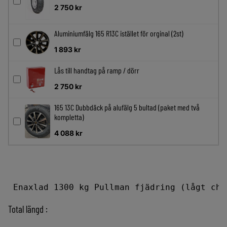
2 750
kr
Aluminiumfälg 165 R13C istället för orginal (2st)
1 893
kr
Lås till handtag på ramp / dörr
2 750
kr
165 13C Dubbdäck på alufälg 5 bultad (paket med två
kompletta)
4 088
kr
 Enaxlad 1300 kg Pullman fjädring (lågt cha
Total längd :