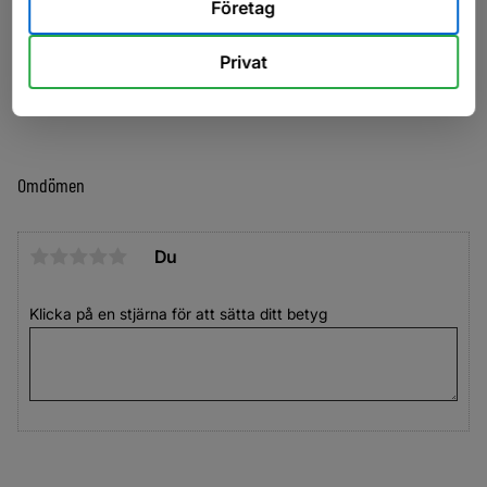
Företag
1970 mm
Välj totalvikt 750 till 1300 kg
Privat
Vanligen har vi 1300kg i lager.
Omdömen
Du
Klicka på en stjärna för att sätta ditt betyg