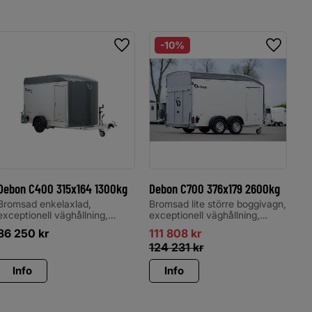
10
%
Lägg till i favoriter
Lägg til
Debon C400 315x164 1300kg
Debon C700 376x179 2600kg
De
Bromsad enkelaxlad,
Bromsad lite större boggivagn,
Br
exceptionell väghållning,
exceptionell väghållning,
ex
galvaniserat chassi
galvaniserat chassi
ga
86 250
kr
111 808
kr
9
124 231
kr
Info
Info