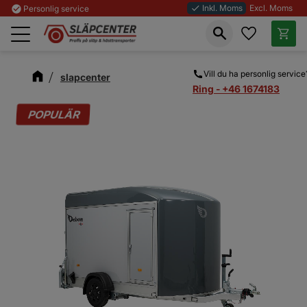
Inkl. Moms
Excl. Moms
check_circle
Personlig service
done
Favoriter
Kundva
Meny
Vill du ha personlig service
slapcenter
Ring - +46 1674183
POPULÄR