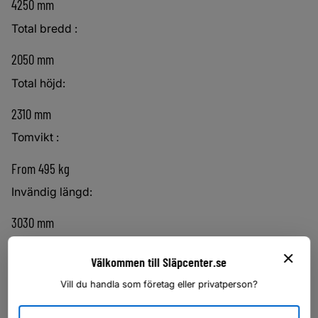
4250 mm
Total bredd :
2050 mm
Total höjd:
2310 mm
Tomvikt :
From 495 kg
Invändig längd:
3030 mm
Invändig bredd :
Välkommen till Släpcenter.se
1500 mm
Vill du handla som företag eller privatperson?
Invändig höjd :