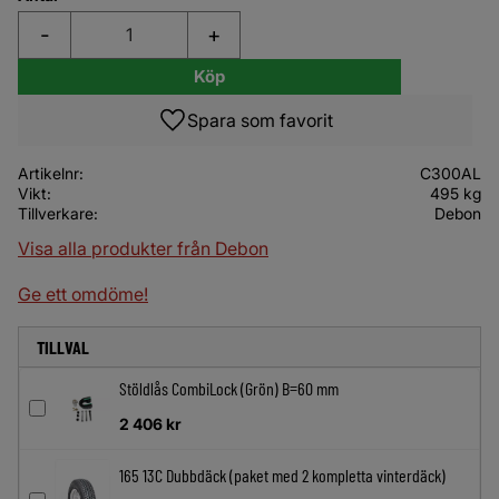
-
+
Köp
Lägg till i favoriter
Artikelnr
C300AL
Vikt
495 kg
Tillverkare
Debon
Visa alla produkter från Debon
Ge ett omdöme!
TILLVAL
Stöldlås CombiLock (Grön) B=60 mm
2 406
kr
165 13C Dubbdäck (paket med 2 kompletta vinterdäck)