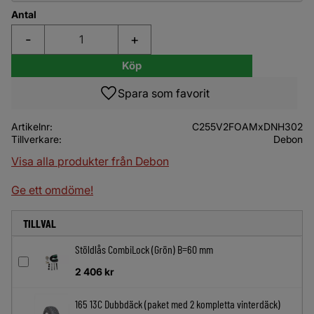
Antal
-
+
Köp
Lägg till i favoriter
Artikelnr
C255V2FOAMxDNH302
Tillverkare
Debon
Visa alla produkter från Debon
Ge ett omdöme!
TILLVAL
Stöldlås CombiLock (Grön) B=60 mm
2 406
kr
165 13C Dubbdäck (paket med 2 kompletta vinterdäck)