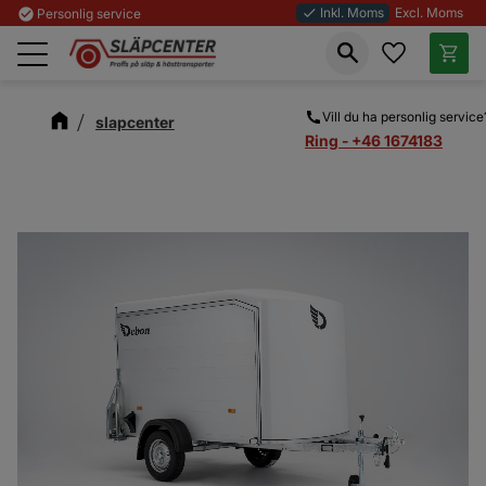
Inkl. Moms
Excl. Moms
check_circle
Personlig service
done
Favoriter
Kundva
Meny
Vill du ha personlig service
slapcenter
Ring - +46 1674183