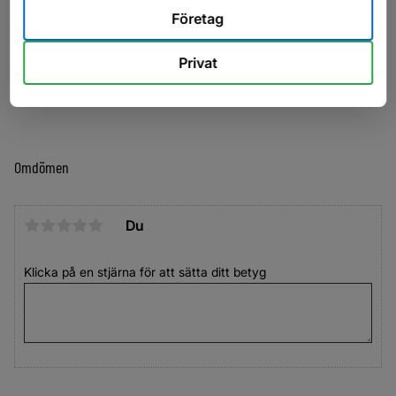
Företag
stödhjul med manövreringshandtag
Aluminiumdörr/ramp (combiramp) Skyddade lampor 4
Privat
surrningsöglor i golv Invändig belysning Stötdämpare
Vanligen har vi 750kg i lager
Omdömen
Du
Klicka på en stjärna för att sätta ditt betyg