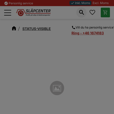
Inkl. Moms
Excl. Moms
check_circle
Personlig service
done
Favoriter
Kundva
Meny
Vill du ha personlig service
STATUS-VISIBLE
Ring - +46 1674183