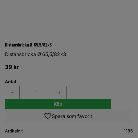
Distansbricka Ø 65,5/82x3
Distansbricka Ø 65,5/82x3
39
kr
Antal
-
+
Köp
Lägg till i favoriter
Artikelnr
1186