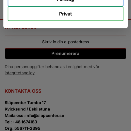
Privat
NYHETSBREV
Prenumerera
Dina personuppgifter behandlas i enlighet med vår
integritetspolicy
.
KONTAKTA OSS
Släpcenter Tumbo 17
Kvicksund / Eskilstuna
Maila oss: info@slapcenter.se
Tel: +46 1674183
Org: 556711-2395