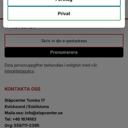
Privat
NYHETSBREV
Prenumerera
Dina personuppgifter behandlas i enlighet med vår
integritetspolicy
.
KONTAKTA OSS
Släpcenter Tumbo 17
Kvicksund / Eskilstuna
Maila oss: info@slapcenter.se
Tel: +46 1674183
Org: 556711-2395