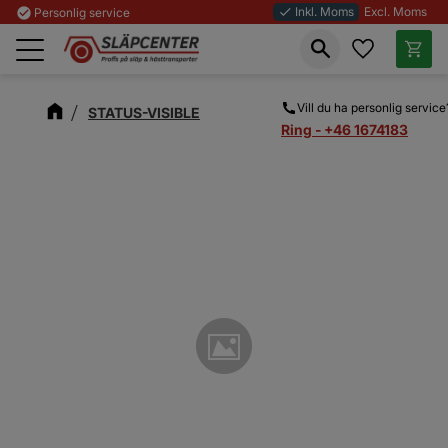
Inkl. Moms
Excl. Moms
check_circle
Personlig service
done
Favoriter
Kundva
Meny
Vill du ha personlig service
STATUS-VISIBLE
Ring - +46 1674183