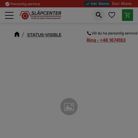
Inkl. Moms
Excl. Moms
check_circle
Personlig service
done
Favoriter
Kundva
Meny
Vill du ha personlig service
STATUS-VISIBLE
Ring - +46 1674183