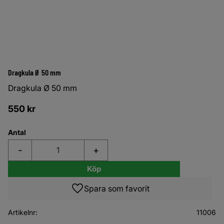
Dragkula Ø 50 mm
Dragkula Ø 50 mm
550
kr
Antal
-
+
Köp
Lägg till i favoriter
Artikelnr
11006