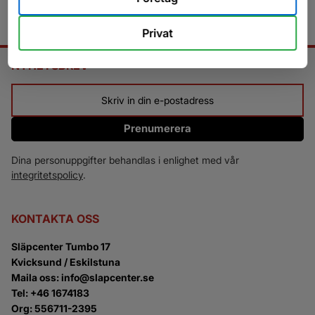
Privat
NYHETSBREV
Prenumerera
Dina personuppgifter behandlas i enlighet med vår
integritetspolicy
.
KONTAKTA OSS
Släpcenter Tumbo 17
Kvicksund / Eskilstuna
Maila oss: info@slapcenter.se
Tel: +46 1674183
Org: 556711-2395