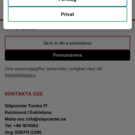
Privat
NYHETSBREV
Prenumerera
Dina personuppgifter behandlas i enlighet med vår
integritetspolicy
.
KONTAKTA OSS
Släpcenter Tumbo 17
Kvicksund / Eskilstuna
Maila oss: info@slapcenter.se
Tel: +46 1674183
Org: 556711-2395