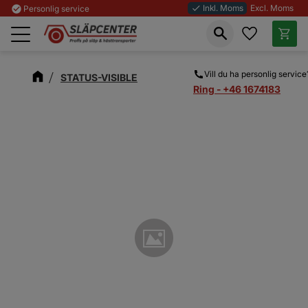
Inkl. Moms
Excl. Moms
check_circle
Personlig service
done
Favoriter
Kundva
Meny
Vill du ha personlig service
STATUS-VISIBLE
Ring - +46 1674183