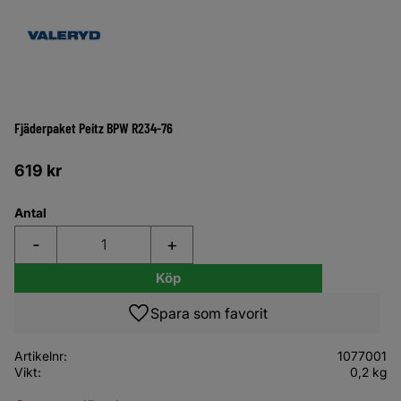
Fjäderpaket Peitz BPW R234-76
619
kr
Antal
-
+
Köp
Lägg till i favoriter
Artikelnr
1077001
Vikt
0,2 kg