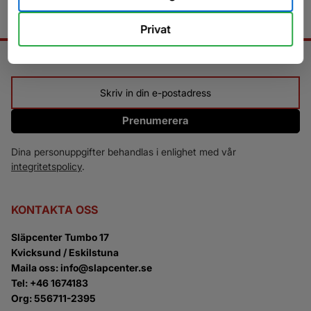
Privat
NYHETSBREV
Prenumerera
Dina personuppgifter behandlas i enlighet med vår
integritetspolicy
.
KONTAKTA OSS
Släpcenter Tumbo 17
Kvicksund / Eskilstuna
Maila oss: info@slapcenter.se
Tel: +46 1674183
Org: 556711-2395