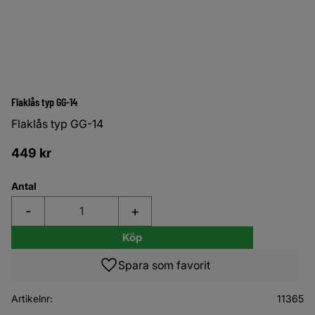
Flaklås typ GG-14
Flaklås typ GG-14
449
kr
Antal
-
+
Köp
Lägg till i favoriter
Artikelnr
11365