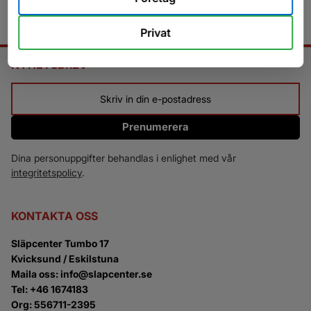
Privat
NYHETSBREV
Prenumerera
Dina personuppgifter behandlas i enlighet med vår
integritetspolicy
.
KONTAKTA OSS
Släpcenter Tumbo 17
Kvicksund / Eskilstuna
Maila oss: info@slapcenter.se
Tel: +46 1674183
Org: 556711-2395