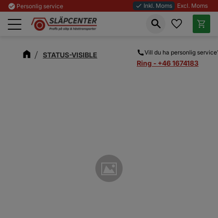
Inkl. Moms
Excl. Moms
check_circle
Personlig service
done
Favoriter
Kundva
Meny
Vill du ha personlig service
STATUS-VISIBLE
Ring - +46 1674183