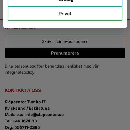
Privat
NYHETSBREV
Prenumerera
Dina personuppgifter behandlas i enlighet med vår
integritetspolicy
.
KONTAKTA OSS
Släpcenter Tumbo 17
Kvicksund / Eskilstuna
Maila oss: info@slapcenter.se
Tel: +46 1674183
Org: 556711-2395