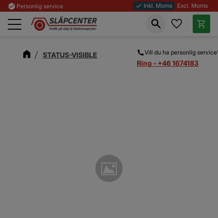
Inkl. Moms
Excl. Moms
check_circle
Personlig service
done
Favoriter
Kundva
Meny
Vill du ha personlig service
STATUS-VISIBLE
Ring - +46 1674183