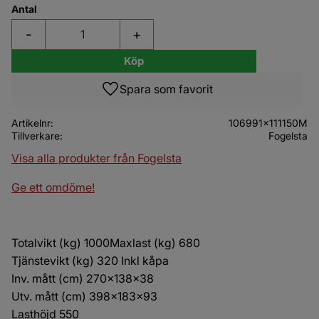
Antal
-
+
Köp
Lägg till i favoriter
Artikelnr
106991x111150M
Tillverkare
Fogelsta
Visa alla produkter från Fogelsta
Ge ett omdöme!
Totalvikt (kg) 1000Maxlast (kg) 680
Tjänstevikt (kg) 320 Inkl kåpa
Inv. mått (cm) 270x138x38
Utv. mått (cm) 398x183x93
Lasthöjd 550