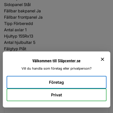
Sidopanel Stål
Fällbar bakpanel Ja
Fällbar frontpanel Ja
Tipp Förberedd
Antal axlar 1
Hjultyp 155Rx13
Antal hjulbultar 5
Fälgtyp Plåt
Stödhjul Ja
Välkommen till Släpcenter.se
Invändiga bindöglor 8
Utvändiga bindkrokar 12
Vill du handla som företag eller privatperson?
Företag
Omdömen
Privat
Du