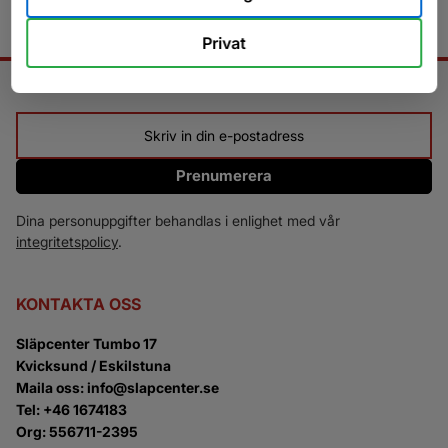
Privat
NYHETSBREV
Prenumerera
Dina personuppgifter behandlas i enlighet med vår
integritetspolicy
.
KONTAKTA OSS
Släpcenter Tumbo 17
Kvicksund / Eskilstuna
Maila oss: info@slapcenter.se
Tel: +46 1674183
Org: 556711-2395