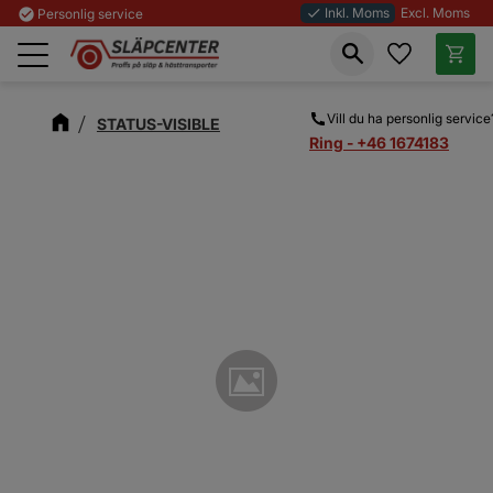
Inkl. Moms
Excl. Moms
check_circle
Personlig service
done
Favoriter
Kundva
Meny
Vill du ha personlig service
STATUS-VISIBLE
Ring - +46 1674183