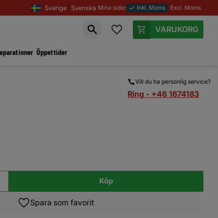
Sverige
Svenska
Mina sidor
Inkl. Moms
Excl. Moms
done
Favoriter
Kundvagn
reparationer
Öppettider
Vill du ha personlig service?
Ring - +46 1674183
Köp
Lägg till i favoriter