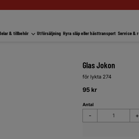
elar & tillbehör
Utförsäljning
Hyra släp eller hästtransport
Service & 
Glas Jokon
för lykta 274
95
kr
Antal
-
+