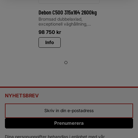
Debon C500 315x164 2600kg
Bromsad dubbelaxlad,
exceptionell väghållning,
galvaniserat chassi
98 750
kr
Info
NYHETSBREV
Prenumerera
Dina personuppgifter behandlas i enlighet med vår