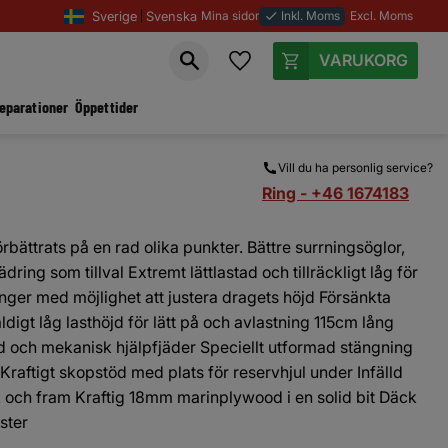
Sverige
Svenska
Mina sidor
Inkl. Moms
Excl. Moms
done
Favoriter
Kundvagn
reparationer
Öppettider
Vill du ha personlig service?
Ring - +46 1674183
bättrats på en rad olika punkter. Bättre surrningsöglor,
jädring som tillval Extremt lättlastad och tillräckligt låg för
änger med möjlighet att justera dragets höjd Försänkta
äldigt låg lasthöjd för lätt på och avlastning 115cm lång
d och mekanisk hjälpfjäder Speciellt utformad stängning
Kraftigt skopstöd med plats för reservhjul under Infälld
 och fram Kraftig 18mm marinplywood i en solid bit Däck
ster