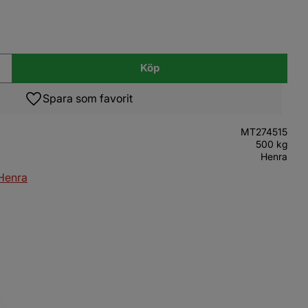
Köp
Lägg till i favoriter
MT274515
500 kg
Henra
 Henra