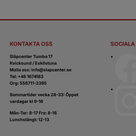
KONTAKTA OSS
SOCIALA
Släpcenter Tumbo 17
Kvicksund / Eskilstuna
Maila oss: info@slapcenter.se
Tel: +46 1674183
Org: 556711-2395
Sommartider vecka 28-33: Öppet
vardagar kl 9-16
Mån-Tor: 8-17 Fre: 8-16
Lunchstängt: 12-13