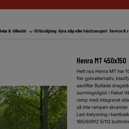
elar & tillbehör
Utförsäljning
Hyra släp eller hästtransport
Service & 
Henra MT 450x150
Helt nya Henra MT har för
fler golvalternativ, bladf
saxliftar Bultade dragst
surrningsöglor i flaket V
ramp med integrerat stö
så inte rampen skramlar 
Led-belysning i kantbalk
185/60R12 5/112 bultmön