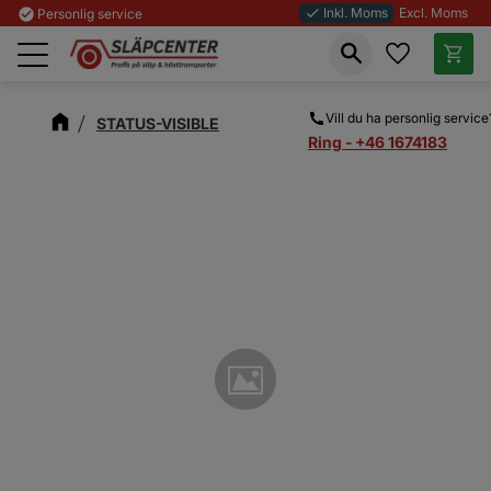
Inkl. Moms
Excl. Moms
check_circle
Personlig service
done
Favoriter
Kundva
Meny
Vill du ha personlig service
STATUS-VISIBLE
Ring - +46 1674183