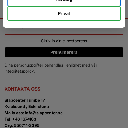
Privat
NYHETSBREV
Prenumerera
Dina personuppgifter behandlas i enlighet med vår
integritetspolicy
.
KONTAKTA OSS
Släpcenter Tumbo 17
Kvicksund / Eskilstuna
Maila oss: info@slapcenter.se
Tel: +46 1674183
Org: 556711-2395