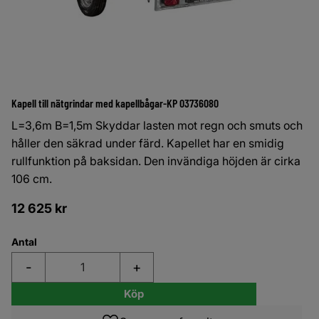
Kapell till nätgrindar med kapellbågar-KP 03736080
L=3,6m B=1,5m Skyddar lasten mot regn och smuts och
håller den säkrad under färd. Kapellet har en smidig
rullfunktion på baksidan. Den invändiga höjden är cirka
106 cm.
12 625
kr
Antal
-
+
Köp