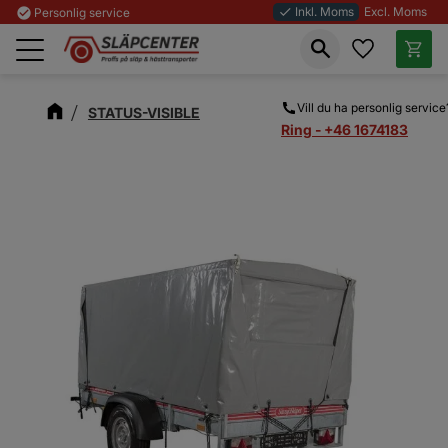
Inkl. Moms
Excl. Moms
check_circle
Personlig service
done
Favoriter
Kundva
Meny
Vill du ha personlig service
STATUS-VISIBLE
Ring - +46 1674183