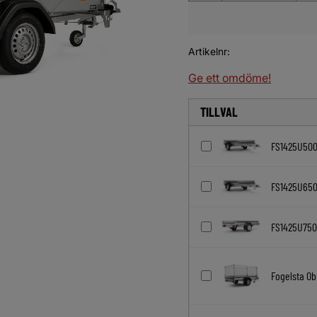
Artikelnr
Ge ett omdöme!
TILLVAL
FS1425U50
FS1425U65
FS1425U750
Fogelsta Ob