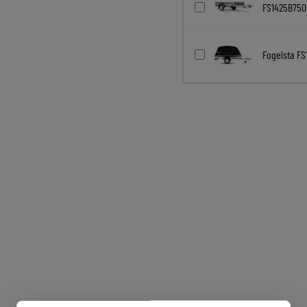
FS1425B750
Fogelsta FS