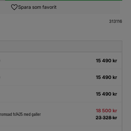
Lägg till i favoriter
313116
15 490
kr
0
15 490
kr
0
15 490
kr
18 500
kr
romsad fs1425 med galler
23 328
kr