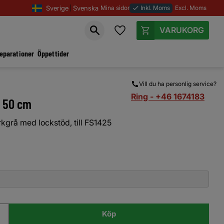
Sverige
Svenska
Mina sidor
Inkl. Moms
Excl. Moms
done
Favoriter
Kundvagn
reparationer
Öppettider
Vill du ha personlig service?
Ring - +46 1674183
d 50 cm
å med lockstöd, till FS1425
Köp