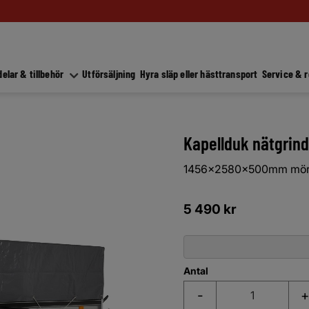
elar & tillbehör
Utförsäljning
Hyra släp eller hästtransport
Service & 
Kapellduk nätgrin
1456x2580x500mm mörkgr
5 490
kr
Antal
-
+