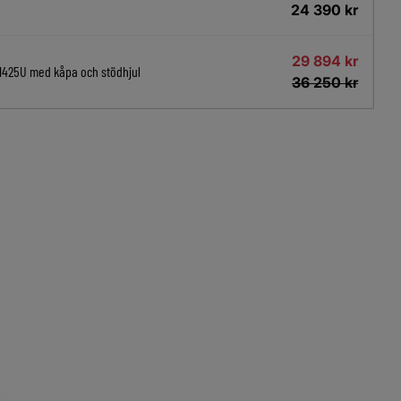
24 390
kr
29 894
kr
1425U med kåpa och stödhjul
36 250
kr