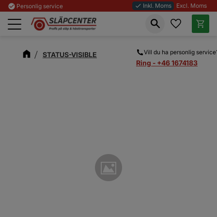
Inkl. Moms
Excl. Moms
check_circle
Personlig service
done
Favoriter
Kundva
Meny
Vill du ha personlig service
STATUS-VISIBLE
Ring - +46 1674183