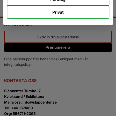
Privat
NYHETSBREV
Prenumerera
Dina personuppgifter behandlas i enlighet med vår
integritetspolicy
.
KONTAKTA OSS
Släpcenter Tumbo 17
Kvicksund / Eskilstuna
Maila oss: info@slapcenter.se
Tel: +46 1674183
Org: 556711-2395