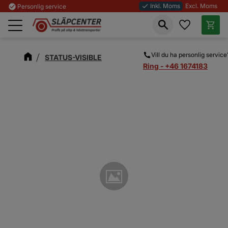
Inkl. Moms
Excl. Moms
check_circle
Personlig service
done
Favoriter
Kundva
Meny
Vill du ha personlig service
STATUS-VISIBLE
Ring - +46 1674183