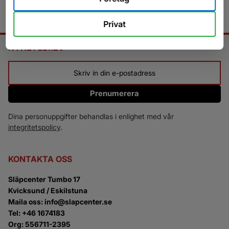
Privat
NYHETSBREV
Prenumerera
Dina personuppgifter behandlas i enlighet med vår
integritetspolicy
.
KONTAKTA OSS
Släpcenter Tumbo 17
Kvicksund / Eskilstuna
Maila oss: info@slapcenter.se
Tel: +46 1674183
Org: 556711-2395