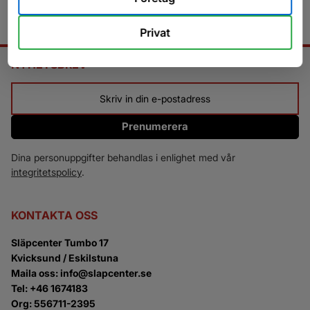
Privat
NYHETSBREV
Prenumerera
Dina personuppgifter behandlas i enlighet med vår
integritetspolicy
.
KONTAKTA OSS
Släpcenter Tumbo 17
Kvicksund / Eskilstuna
Maila oss: info@slapcenter.se
Tel: +46 1674183
Org: 556711-2395