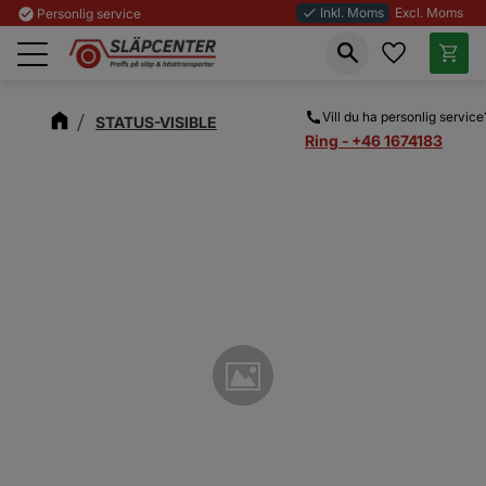
Inkl. Moms
Excl. Moms
check_circle
Personlig service
done
Favoriter
Kundva
Meny
Vill du ha personlig service
STATUS-VISIBLE
Ring - +46 1674183