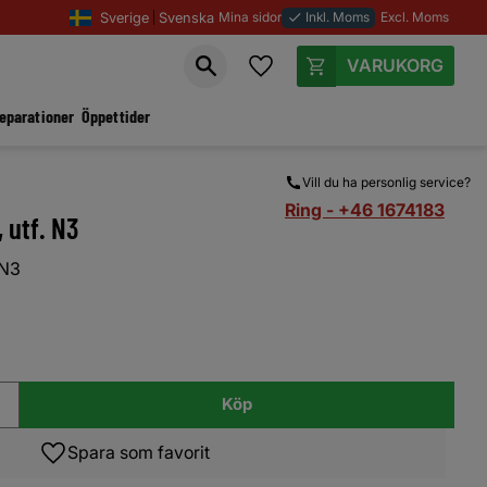
Sverige
Svenska
Mina sidor
Inkl. Moms
Excl. Moms
done
Favoriter
Kundvagn
reparationer
Öppettider
Vill du ha personlig service?
Ring - +46 1674183
 utf. N3
 N3
Köp
Lägg till i favoriter