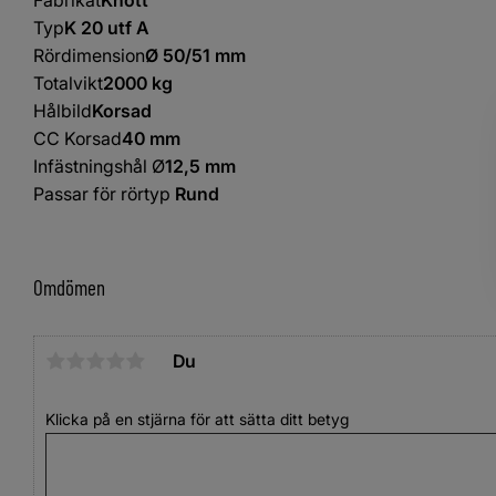
Typ
K 20 utf A
Rördimension
Ø 50/51 mm
Totalvikt
2000 kg
Hålbild
Korsad
CC Korsad
40 mm
Infästningshål Ø
12,5 mm
Passar för rörtyp
Rund
Omdömen
Du
Klicka på en stjärna för att sätta ditt betyg