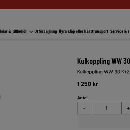
elar & tillbehör
Utförsäljning
Hyra släp eller hästtransport
Service & 
Kulkoppling WW 30 
Kulkoppling WW 30 K+Z, 
1 250
kr
Antal
-
+