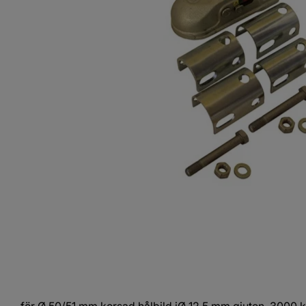
för Ø 50/51 mm korsad hålbild iØ 12,5 mm gjuten, 3000 