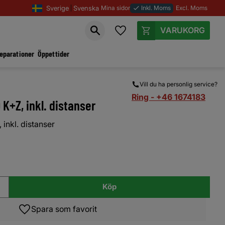
Sverige
Svenska
Mina sidor
Inkl. Moms
Excl. Moms
done
Favoriter
Kundvagn
reparationer
Öppettider
Vill du ha personlig service?
Ring - +46 1674183
K+Z, inkl. distanser
inkl. distanser
Köp
Lägg till i favoriter