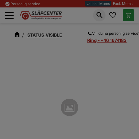
Inkl. Moms
Excl. Moms
check_circle
Personlig service
done
Favoriter
Kundva
Meny
Vill du ha personlig service
STATUS-VISIBLE
Ring - +46 1674183