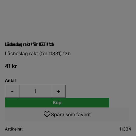
Låsbeslag rakt (för 11331) fzb
Låsbeslag rakt (för 11331) fzb
41
kr
Antal
-
+
Köp
Lägg till i favoriter
Artikelnr
11334