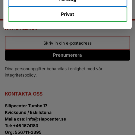
Privat
NYHETSBREV
Prenumerera
Dina personuppgifter behandlas i enlighet med vår
integritetspolicy
.
KONTAKTA OSS
Släpcenter Tumbo 17
Kvicksund / Eskilstuna
Maila oss: info@slapcenter.se
Tel: +46 1674183
Org: 556711-2395