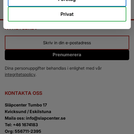
Privat
NYHETSBREV
Prenumerera
Dina personuppgifter behandlas i enlighet med vår
integritetspolicy
.
KONTAKTA OSS
Släpcenter Tumbo 17
Kvicksund / Eskilstuna
Maila oss: info@slapcenter.se
Tel: +46 1674183
Org: 556711-2395