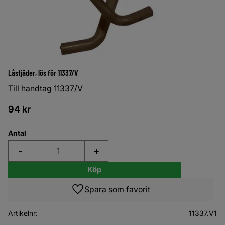
Låsfjäder, lös för 11337/V
Till handtag 11337/V
94
kr
Antal
-
+
Köp
Lägg till i favoriter
Artikelnr
11337.V1