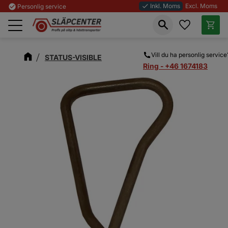
Inkl. Moms
Excl. Moms
check_circle
Personlig service
done
Favoriter
Kundva
Meny
Vill du ha personlig service
STATUS-VISIBLE
Ring - +46 1674183